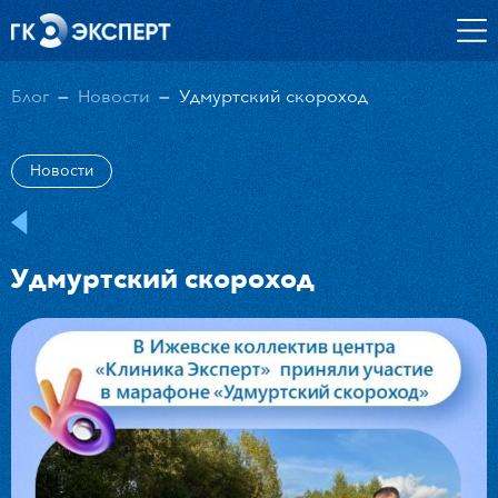
Блог
—
Новости
—
Удмуртский скороход
О нас
Новости
Вакансии
Кандидатам
Студентам и выпускникам
Удмуртский скороход
Блог
Контакты