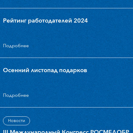
10
Рейтинг работодателей 2024
Бизнес-школа
– возможность развития и
профессионального роста внутри компании
Подробнее
11
Осенний листопад подарков
Собственная
инжиниринговая компания
по
обслуживанию медицинского оборудования
Подробнее
12
Новости
Создаем удобные и функциональные
IT решения
III Международный Конгресс РОСМЕДОБР